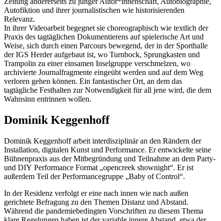
Zeitung andererseits zu junger Autor*innenschaft, Autobiographie,
Autofiktion und ihrer journalistischen wie historisierenden
Relevanz.
In ihrer Videoarbeit begegnet sie choreographisch wie textlich der
Praxis des tagtäglichen Dokumentierens auf spielerische Art und
Weise, sich durch einen Parcours bewegend, der in der Sporthalle
der IGS Herder aufgebaut ist, wo Turnbock, Sprungkasten und
Trampolin zu einer einsamen Inselgruppe verschmelzen, wo
archivierte Journalfragmente eingeübt werden und auf dem Weg
verloren gehen können. Ein fantastischer Ort, an dem das
tagtägliche Festhalten zur Notwendigkeit für all jene wird, die dem
Wahnsinn entrinnen wollen.
Dominik Keggenhoff
Dominik Keggenhoff arbeit interdisziplinär an den Rändern der
Installation, digitalen Kunst und Performance. Er entwickelte seine
Bühnenpraxis aus der Mitbegründung und Teilnahme an dem Party-
und DIY Performance Format „opencreek shownight“. Er ist
außerdem Teil der Performancegruppe „Baby of Control“.
In der Residenz verfolgt er eine nach innen wie nach außen
gerichtete Befragung zu den Themen Distanz und Abstand.
Während die pandemiebedingten Vorschriften zu diesem Thema
klare Regelungen haben,ist der variable innere Abstand, etwa der