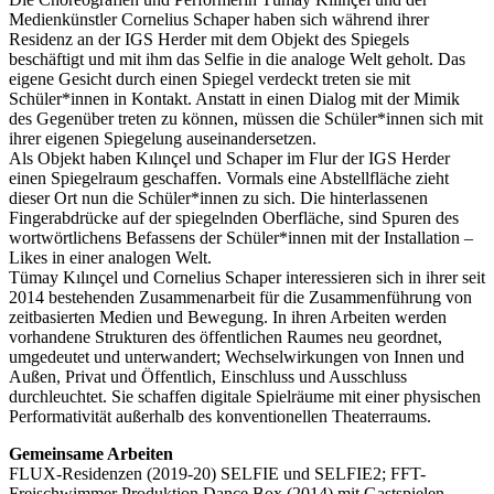
Medienkünstler Cornelius Schaper haben sich während ihrer
Residenz an der IGS Herder mit dem Objekt des Spiegels
beschäftigt und mit ihm das Selfie in die analoge Welt geholt. Das
eigene Gesicht durch einen Spiegel verdeckt treten sie mit
Schüler*innen in Kontakt. Anstatt in einen Dialog mit der Mimik
des Gegenüber treten zu können, müssen die Schüler*innen sich mit
ihrer eigenen Spiegelung auseinandersetzen.
Als Objekt haben Kılınçel und Schaper im Flur der IGS Herder
einen Spiegelraum geschaffen. Vormals eine Abstellfläche zieht
dieser Ort nun die Schüler*innen zu sich. Die hinterlassenen
Fingerabdrücke auf der spiegelnden Oberfläche, sind Spuren des
wortwörtlichens Befassens der Schüler*innen mit der Installation –
Likes in einer analogen Welt.
Tümay Kılınçel und Cornelius Schaper interessieren sich in ihrer seit
2014 bestehenden Zusammenarbeit für die Zusammenführung von
zeitbasierten Medien und Bewegung. In ihren Arbeiten werden
vorhandene Strukturen des öffentlichen Raumes neu geordnet,
umgedeutet und unterwandert; Wechselwirkungen von Innen und
Außen, Privat und Öffentlich, Einschluss und Ausschluss
durchleuchtet. Sie schaffen digitale Spielräume mit einer physischen
Performativität außerhalb des konventionellen Theaterraums.
Gemeinsame Arbeiten
FLUX-Residenzen (2019-20) SELFIE und SELFIE2; FFT-
Freischwimmer Produktion Dance Box (2014) mit Gastspielen