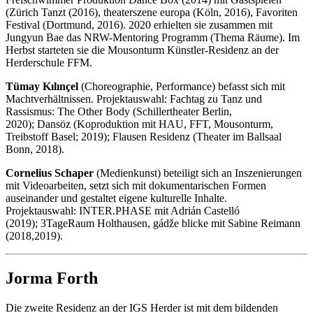
(Zürich Tanzt (2016), theaterszene europa (Köln, 2016), Favoriten
Festival (Dortmund, 2016). 2020 erhielten sie zusammen mit
Jungyun Bae das NRW-Mentoring Programm (Thema Räume). Im
Herbst starteten sie die Mousonturm Künstler-Residenz an der
Herderschule FFM.
Tümay Kılınçel
(Choreographie, Performance) befasst sich mit
Machtverhältnissen. Projektauswahl: Fachtag zu Tanz und
Rassismus: The Other Body (Schillertheater Berlin,
2020); Dansöz (Koproduktion mit HAU, FFT, Mousonturm,
Treibstoff Basel; 2019); Flausen Residenz (Theater im Ballsaal
Bonn, 2018).
Cornelius Schaper
(Medienkunst) beteiligt sich an Inszenierungen
mit Videoarbeiten, setzt sich mit dokumentarischen Formen
auseinander und gestaltet eigene kulturelle Inhalte.
Projektauswahl: INTER.PHASE mit Adrián Castelló
(2019); 3TageRaum Holthausen, gádže blicke mit Sabine Reimann
(2018,2019).
Jorma Forth
Die zweite Residenz an der IGS Herder ist mit dem bildenden