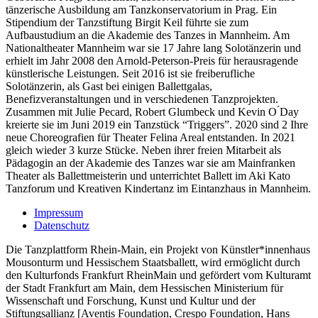
tänzerische Ausbildung am Tanzkonservatorium in Prag. Ein
Stipendium der Tanzstiftung Birgit Keil führte sie zum
Aufbaustudium an die Akademie des Tanzes in Mannheim. Am
Nationaltheater Mannheim war sie 17 Jahre lang Solotänzerin und
erhielt im Jahr 2008 den Arnold-Peterson-Preis für herausragende
künstlerische Leistungen. Seit 2016 ist sie freiberufliche
Solotänzerin, als Gast bei einigen Ballettgalas,
Benefizveranstaltungen und in verschiedenen Tanzprojekten.
Zusammen mit Julie Pecard, Robert Glumbeck und Kevin O ́Day
kreierte sie im Juni 2019 ein Tanzstück “Triggers”. 2020 sind 2 Ihre
neue Choreografien für Theater Felina Areal entstanden. In 2021
gleich wieder 3 kurze Stücke. Neben ihrer freien Mitarbeit als
Pädagogin an der Akademie des Tanzes war sie am Mainfranken
Theater als Ballettmeisterin und unterrichtet Ballett im Aki Kato
Tanzforum und Kreativen Kindertanz im Eintanzhaus in Mannheim.
Impressum
Datenschutz
Die Tanzplattform Rhein-Main, ein Projekt von Künstler*innenhaus
Mousonturm und Hessischem Staatsballett, wird ermöglicht durch
den Kulturfonds Frankfurt RheinMain und gefördert vom Kulturamt
der Stadt Frankfurt am Main, dem Hessischen Ministerium für
Wissenschaft und Forschung, Kunst und Kultur und der
Stiftungsallianz [Aventis Foundation, Crespo Foundation, Hans