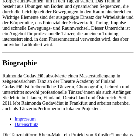
Körper aufzuwärmen, um in den Tag zu starten. Das Training
besteht aus Übungen am Boden und dynamischen Sequenzen, die
durch die Leichtigkeit der Bewegungen in den Raum hineinreichen.
Wichtige Elemente sind der ausgeprägte Einsatz der Wirbelsäule und
der Körpermitte, das Potenzial der Schwerkraft, Timing, Impulse
und schnelle Bewegungs- und Raumwechsel. Dieser Unterricht ist
ein Angebot für professionelle Tänzer, die an einem Training
interessiert sind, in dem Phrasenmaterial verwendet wird, das aber
individuell artikuliert wird.
Biographie
Raimonda Gudavičiūt absolvierte einen Masterstudiengang in
zeitgenössischem Tanz an der Theatre Academy of Finland.
Gudavičiūt ist freiberufliche Tänzerin, Choreografin, Lehrerin und
unterrichtet sowohl professionelle Tänzer/-innen als auch Anfänger.
Sie lehrte in Litauen, Finnland, Deutschland und Österreich. Seit
2011 lebt Raimonda Gudavičiūt in Frankfurt und arbeitet nebenbei
auch als Tänzerin/Performerin in lokalen Projekten.
Impressum
Datenschutz
Die Tanzplattform Rhein-Main, ein Projekt von Künstler*innenhaus